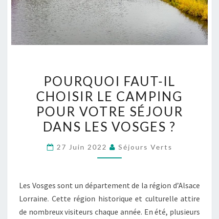
POURQUOI
POURQUOI FAUT-IL
FAUT-
CHOISIR LE CAMPING
IL
POUR VOTRE SÉJOUR
CHOISIR
LE
DANS LES VOSGES ?
CAMPING
27 Juin 2022
Séjours Verts
POUR
VOTRE
SÉJOUR
Les Vosges sont un département de la région d’Alsace
DANS
Lorraine. Cette région historique et culturelle attire
LES
de nombreux visiteurs chaque année. En été, plusieurs
VOSGES ?