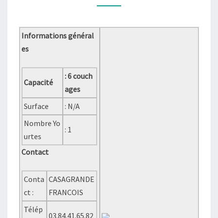
RÉGION
Informations général
es
: 6 couch
Capacité
ages
Surface
: N/A
Nombre Yo
: 1
urtes
Contact
Conta
CASAGRANDE
ct :
FRANCOIS
Télép
03.84.41.65.82