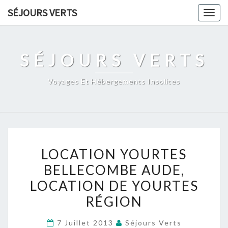
Skip
SÉJOURS VERTS
Togg
to
navig
content
SÉJOURS VERTS
Voyages Et Hébergements Insolites
LOCATION
LOCATION YOURTES
YOURTES
BELLECOMBE AUDE,
BELLECOMBE
LOCATION DE YOURTES
AUDE,
LOCATION
RÉGION
DE
7 Juillet 2013
Séjours Verts
YOURTES