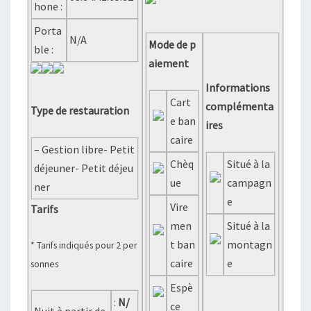
hone :
Porta
N/A
Mode de p
ble :
aiement
Informations
Cart
complémenta
Type de restauration
e ban
ires
caire
– Gestion libre- Petit
Chèq
Situé à la
déjeuner- Petit déjeu
ue
campagn
ner
e
Vire
Tarifs
men
Situé à la
t ban
montagn
* Tarifs indiqués pour 2 per
caire
e
sonnes
Espè
:
N/
ce