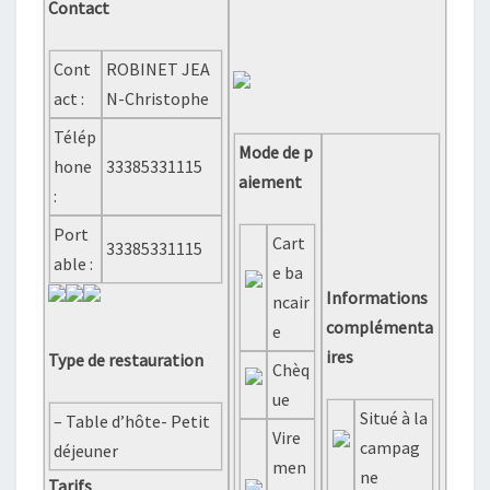
Contact
Cont
ROBINET JEA
act :
N-Christophe
Télép
Mode de p
hone
33385331115
aiement
:
Port
Cart
33385331115
able :
e ba
Informations
ncair
complémenta
e
ires
Type de restauration
Chèq
ue
Situé à la
– Table d’hôte- Petit
Vire
campag
déjeuner
men
ne
Tarifs