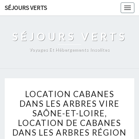
Skip
SÉJOURS VERTS
Togg
to
navig
content
SÉJOURS VERTS
Voyages Et Hébergements Insolites
LOCATION
LOCATION CABANES
CABANES
DANS LES ARBRES VIRE
DANS
SAÔNE-ET-LOIRE,
LES
ARBRES
LOCATION DE CABANES
VIRE
DANS LES ARBRES RÉGION
SAÔNE-