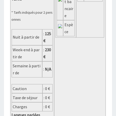
t ba
ncair
* Tarifs indiqués pour 2 pers
e
onnes
Espè
ce
:
125
Nuit à partir de
€
Week-end à par
:
230
tir de
€
Semaine à parti
:
N/A
r de
Caution
: 0 €
Taxe de séjour
: 0 €
Charges
: 0 €
Langues parlées