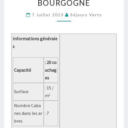
BOURGOGNE
ET-
LOIRE,
7 Juillet 2013
Séjours Verts
LOCATION
DE
CABANES
Informations générale
DANS
s
LES
ARBRES
: 20 co
RÉGION
Capacité
uchag
BOURGOGNE
es
: 15 /
Surface
m
2
Nombre Caba
nes dans les ar
: 7
bres