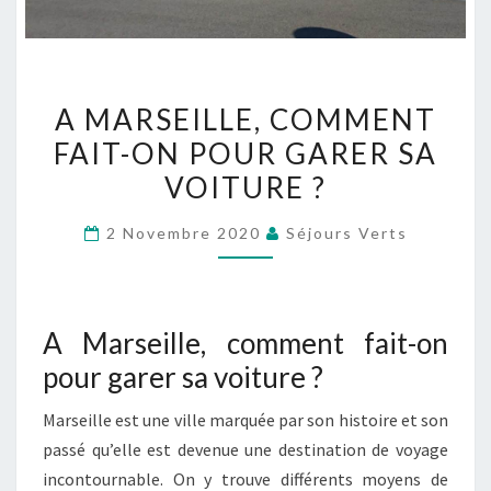
A
A MARSEILLE, COMMENT
MARSEILLE,
FAIT-ON POUR GARER SA
COMMENT
VOITURE ?
FAIT-
ON
2 Novembre 2020
Séjours Verts
POUR
GARER
SA
VOITURE ?
A Marseille, comment fait-on
pour garer sa voiture ?
Marseille est une ville marquée par son histoire et son
passé qu’elle est devenue une destination de voyage
incontournable. On y trouve différents moyens de