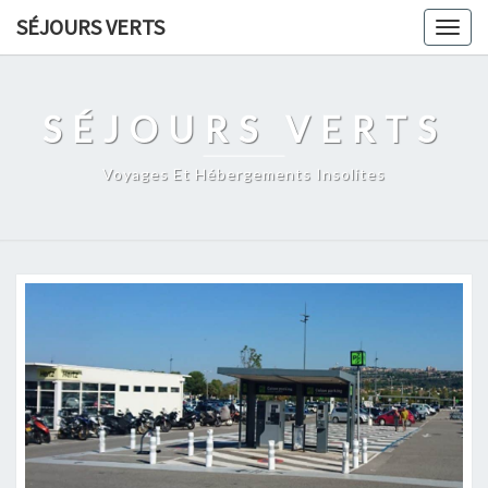
Skip
SÉJOURS VERTS
Togg
to
navig
content
SÉJOURS VERTS
Voyages Et Hébergements Insolites