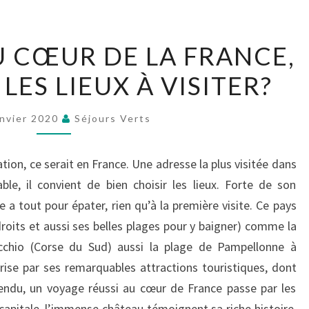
UN
 CŒUR DE LA FRANCE,
VOYAGE
LES LIEUX À VISITER?
AU
CŒUR
DE
anvier 2020
Séjours Verts
LA
FRANCE,
ation, ce serait en France. Une adresse la plus visitée dans
QUELS
le, il convient de bien choisir les lieux. Forte de son
SONT
 a tout pour épater, rien qu’à la première visite. Ce pays
LES
droits et aussi ses belles plages pour y baigner) comme la
LIEUX
chio (Corse du Sud) aussi la plage de Pampellonne à
À
érise par ses remarquables attractions touristiques, dont
VISITER?
ntendu, un voyage réussi au cœur de France passe par les
capitale, l’immense château témoignent sa riche histoire.