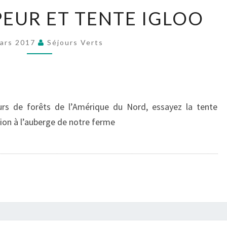
TENTE
EUR ET TENTE IGLOO
TRAPPEUR
ET
ars 2017
Séjours Verts
TENTE
IGLOO
eurs de forêts de l’Amérique du Nord, essayez la tente
tion à l’auberge de notre ferme