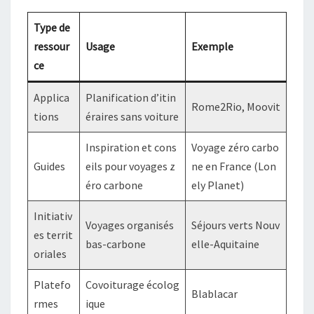
Type de
ressour
Usage
Exemple
ce
Applica
Planification d’itin
Rome2Rio, Moovit
tions
éraires sans voiture
Inspiration et cons
Voyage zéro carbo
Guides
eils pour voyages z
ne en France (Lon
éro carbone
ely Planet)
Initiativ
Voyages organisés
Séjours verts Nouv
es territ
bas-carbone
elle-Aquitaine
oriales
Platefo
Covoiturage écolog
Blablacar
rmes
ique