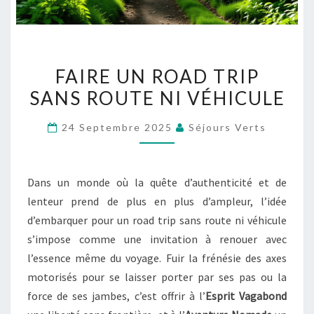
FAIRE
FAIRE UN ROAD TRIP
UN
SANS ROUTE NI VÉHICULE
ROAD
TRIP
24 Septembre 2025
Séjours Verts
SANS
ROUTE
NI
Dans un monde où la quête d’authenticité et de
VÉHICULE
lenteur prend de plus en plus d’ampleur, l’idée
d’embarquer pour un road trip sans route ni véhicule
s’impose comme une invitation à renouer avec
l’essence même du voyage. Fuir la frénésie des axes
motorisés pour se laisser porter par ses pas ou la
force de ses jambes, c’est offrir à l’
Esprit Vagabond