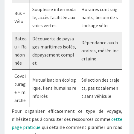
Souplesse intermoda
Horaires contraig
Bus +
le, accès facilitée aux
nants, besoin de s
Vélo
voies vertes
tockage vélo
Batea
Découverte de paysa
Dépendance aux h
u + Ra
ges maritimes isolés,
oraires, météo inc
ndon
dépaysement compl
ertaine
née
et
Covoi
Mutualisation écolog
Sélection des traje
turag
ique, liens humains re
ts, pas totalemen
e + m
nforcés
t sans véhicule
arche
Pour organiser efficacement ce type de voyage,
n’hésitez pas à consulter des ressources comme
cette
page pratique
qui détaille comment planifier un road