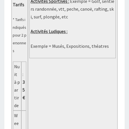
Activités Sportives :
Exemple = Golf, sentie
Tarifs
rs randonnée, vtt, peche, canoë, rafting, sk
i, surf, plongée, etc
* Tarifs i
ndiqués
Activités Ludiques :
pour 2 p
ersonne
Exemple = Musés, Expositions, théatres
s
Nu
it
:
à p
3
ar
5
tir
€
de
W
ee