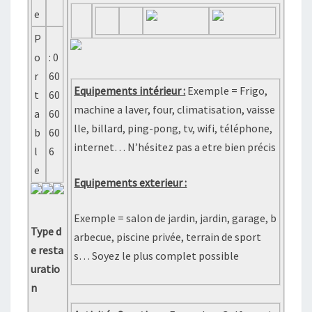
e
P
o
: 0
r
60
Equipements intérieur :
Exemple = Frigo,
t
60
machine a laver, four, climatisation, vaisse
a
60
lle, billard, ping-pong, tv, wifi, téléphone,
b
60
internet… N’hésitez pas a etre bien précis
l
6
e
Equipements exterieur :
Exemple = salon de jardin, jardin, garage, b
Type d
arbecue, piscine privée, terrain de sport
e resta
s… Soyez le plus complet possible
uratio
n