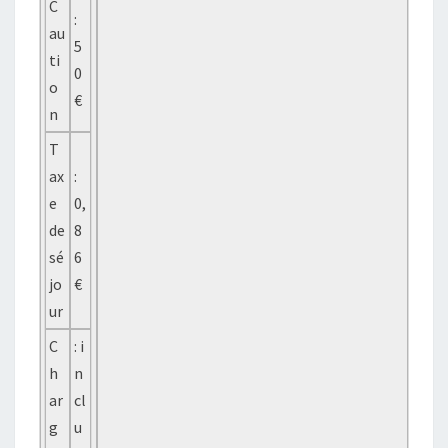
C
:
au
5
ti
0
o
€
n
T
ax
:
e
0,
de
8
sé
6
jo
€
ur
C
: i
h
n
ar
cl
g
u