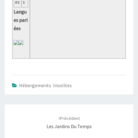
es
s
Langu
es parl
ées
Hébergements Insolites
Navigation
d'article
Précédent
Les Jardins Du Temps