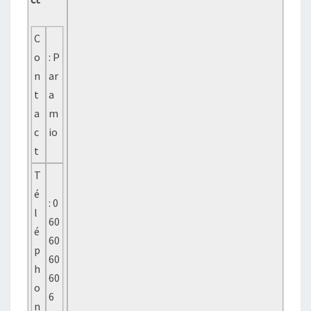
C
o
: P
n
ar
t
a
a
m
c
io
t
T
é
: 0
l
60
é
60
p
60
h
60
o
6
n