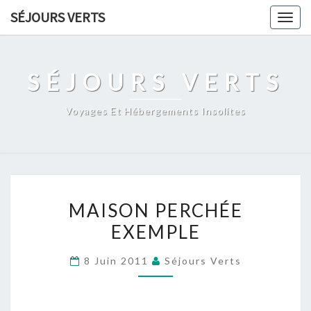
Skip
SÉJOURS VERTS
Togg
to
navig
content
SÉJOURS VERTS
Voyages Et Hébergements Insolites
MAISON
MAISON PERCHÉE
PERCHÉE
EXEMPLE
EXEMPLE
8 Juin 2011
Séjours Verts