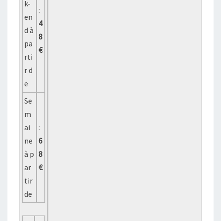
k-
:
en
4
d à
8
pa
€
rti
r d
e
Se
m
ai
:
ne
6
à p
8
ar
€
tir
de