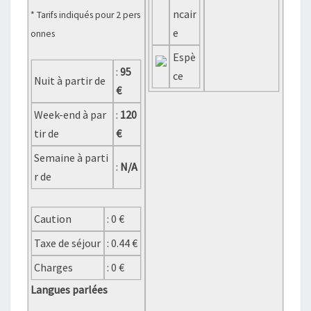
ncair
* Tarifs indiqués pour 2 pers
e
onnes
Espè
:
95
ce
Nuit à partir de
€
Week-end à par
:
120
tir de
€
Semaine à parti
:
N/A
r de
Caution
: 0 €
Taxe de séjour
: 0.44 €
Charges
: 0 €
Langues parlées