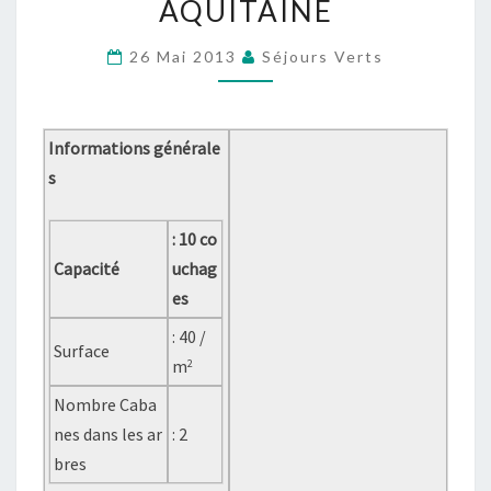
AQUITAINE
LOCATION
DE
26 Mai 2013
Séjours Verts
CABANES
DANS
LES
Informations générale
ARBRES
s
RÉGION
AQUITAINE
: 10 co
Capacité
uchag
es
: 40 /
Surface
m
2
Nombre Caba
nes dans les ar
: 2
bres