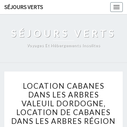
Skip
SÉJOURS VERTS
Togg
to
navig
content
SÉJOURS VERTS
Voyages Et Hébergements Insolites
LOCATION
LOCATION CABANES
CABANES
DANS LES ARBRES
DANS
VALEUIL DORDOGNE,
LES
ARBRES
LOCATION DE CABANES
VALEUIL
DANS LES ARBRES RÉGION
DORDOGNE,