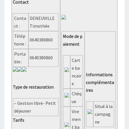
Contact
Conta
DENEUVILLE
ct :
Timothée
Télép
Mode de p
0640380860
hone :
aiement
Porta
0640380860
Cart
ble :
e ba
Informations
ncair
complémenta
e
Type de restauration
ires
Chèq
ue
– Gestion libre- Petit
Situé à la
déjeuner
Vire
campag
men
Tarifs
ne
t ba