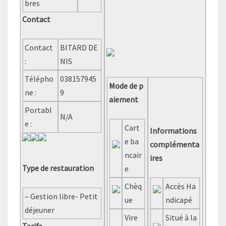
bres
Contact
Contact
BITARD DE
:
NIS
Télépho
038157945
Mode de p
ne :
9
aiement
Portabl
N/A
e :
Cart
Informations
e ba
complémenta
ncair
ires
Type de restauration
e
Chèq
Accès Ha
– Gestion libre- Petit
ue
ndicapé
déjeuner
Vire
Situé à la