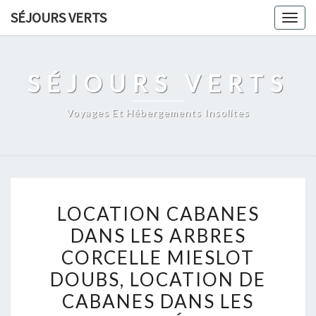
Skip
SÉJOURS VERTS
Togg
to
navig
content
SÉJOURS VERTS
Voyages Et Hébergements Insolites
LOCATION
LOCATION CABANES
CABANES
DANS LES ARBRES
DANS
CORCELLE MIESLOT
LES
ARBRES
DOUBS, LOCATION DE
CORCELLE
CABANES DANS LES
MIESLOT