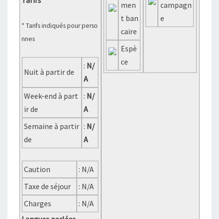
Tarifs
men
campagn
t ban
e
* Tarifs indiqués pour perso
caire
nnes
Espè
ce
:
N/
Nuit à partir de
A
Week-end à part
:
N/
ir de
A
Semaine à partir
:
N/
de
A
Caution
: N/A
Taxe de séjour
: N/A
Charges
: N/A