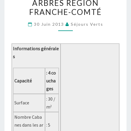
ARBRES RÉGION
DOUBS,
FRANCHE-COMTÉ
LOCATION
DE
30 Juin 2013
Séjours Verts
CABANES
DANS
LES
Informations générale
ARBRES
s
RÉGION
FRANCHE-
: 4 co
COMTÉ
Capacité
ucha
ges
: 30 /
Surface
m
2
Nombre Caba
nes dans les ar
: 5