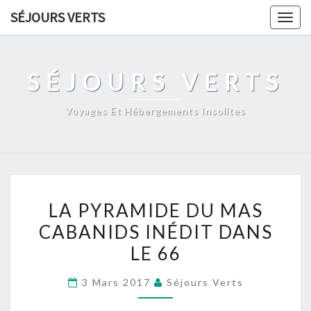
Skip
SÉJOURS VERTS
Togg
to
navig
content
SÉJOURS VERTS
Voyages Et Hébergements Insolites
LA
LA PYRAMIDE DU MAS
PYRAMIDE
CABANIDS INÉDIT DANS
DU
LE 66
MAS
CABANIDS
3 Mars 2017
Séjours Verts
INÉDIT
DANS