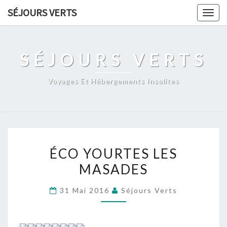
Skip
SÉJOURS VERTS
Togg
to
navig
content
SÉJOURS VERTS
Voyages Et Hébergements Insolites
ÉCO
ÉCO YOURTES LES
YOURTES
MASADES
LES
MASADES
31 Mai 2016
Séjours Verts