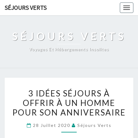
Skip
SÉJOURS VERTS
Togg
to
navig
content
SÉJOURS VERTS
Voyages Et Hébergements Insolites
3
3 IDÉES SÉJOURS À
IDÉES
OFFRIR À UN HOMME
SÉJOURS
POUR SON ANNIVERSAIRE
À
OFFRIR
28 Juillet 2020
Séjours Verts
À
UN